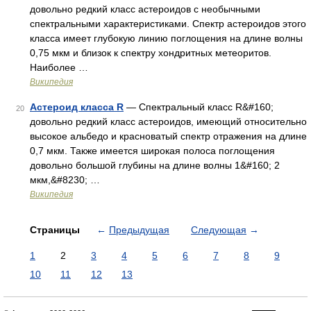
довольно редкий класс астероидов с необычными
спектральными характеристиками. Спектр астероидов этого
класса имеет глубокую линию поглощения на длине волны
0,75 мкм и близок к спектру хондритных метеоритов.
Наиболее …
Википедия
Астероид класса R
— Спектральный класс R&#160;
20
довольно редкий класс астероидов, имеющий относительно
высокое альбедо и красноватый спектр отражения на длине
0,7 мкм. Также имеется широкая полоса поглощения
довольно большой глубины на длине волны 1&#160; 2
мкм,&#8230; …
Википедия
Страницы
←
Предыдущая
Следующая
→
1
2
3
4
5
6
7
8
9
10
11
12
13