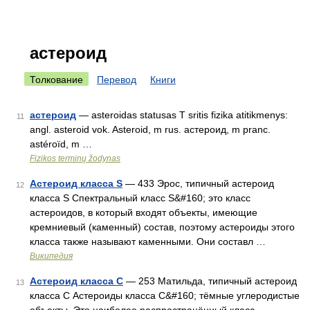
астероид
Толкование
Перевод
Книги
астероид
— asteroidas statusas T sritis fizika atitikmenys:
11
angl. asteroid vok. Asteroid, m rus. астероид, m pranc.
astéroïd, m …
Fizikos terminų žodynas
Астероид класса S
— 433 Эрос, типичный астероид
12
класса S Спектральный класс S&#160; это класс
астероидов, в который входят объекты, имеющие
кремниевый (каменный) состав, поэтому астероиды этого
класса также называют каменными. Они составл …
Википедия
Астероид класса C
— 253 Матильда, типичный астероид
13
класса C Астероиды класса C&#160; тёмные углеродистые