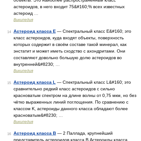
объекты. Это наиболее распространённый класс
астероидов, в него входит 75&#160;% всех известных
астероид …
Википедия
Астероид класса E
— Спектральный класс E&#160; это
14
класс астероидов, куда входят объекты, поверхность
которых содержит в своём составе такой минерал, как
энстатит и может иметь сходство с ахондритами. Они
составляют довольно большую долю астероидов во
внутренней&#8230; …
Википедия
Астероид класса L
— Спектральный класс L&#160; это
15
сравнительно редкий класс астероидов с сильно
красноватым спектром на длине волны от 0,75 мкм, но без
чётко выраженных линий поглощения. По сравнению с
классом K, астероиды данного класса обладают более
красноватым&#8230; …
Википедия
Астероид класса B
— 2 Паллада, крупнейший
16
представитель астероидов класса B Астероиды класса