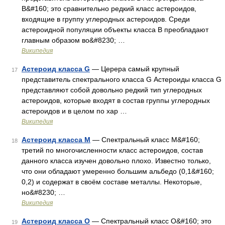
B&#160; это сравнительно редкий класс астероидов,
входящие в группу углеродных астероидов. Среди
астероидной популяции объекты класса B преобладают
главным образом во&#8230; …
Википедия
Астероид класса G
— Церера самый крупный
17
представитель спектрального класса G Астероиды класса G
представляют собой довольно редкий тип углеродных
астероидов, которые входят в состав группы углеродных
астероидов и в целом по хар …
Википедия
Астероид класса M
— Спектральный класс M&#160;
18
третий по многочисленности класс астероидов, состав
данного класса изучен довольно плохо. Известно только,
что они обладают умеренно большим альбедо (0,1&#160;
0,2) и содержат в своём составе металлы. Некоторые,
но&#8230; …
Википедия
Астероид класса O
— Спектральный класс O&#160; это
19